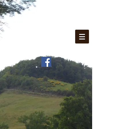
Panství Puy d'Auzon