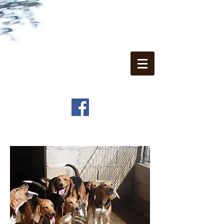
Panství Puy d'Auzon