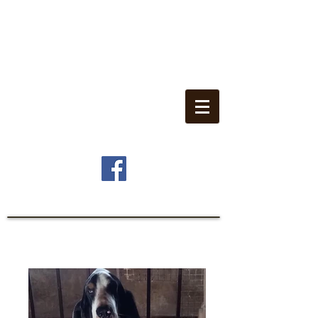
Domaine du Puy
d'Auzon
Voici nos Grands-Gascons