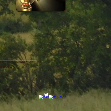
rrier
 ugat a bolháira, a
 érzi a szagukat
.