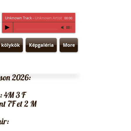
Unknown Track
-
Unknown Artist
00:00
kölykök
Képgaléria
More
ison 2026:
 : 4M 3 F
nt 7F et 2 M
ir: