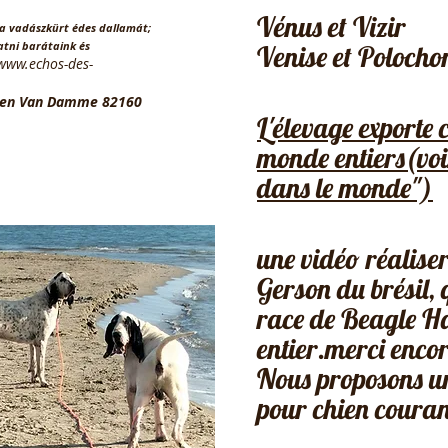
Vénus et Vizir
 a vadászkürt édes dallamát;
atni barátaink és
Venise et Polocho
www.echos-des-
tien Van Damme 82160
L'élevage exporte 
monde entiers(voi
dans le monde")
une vidéo réalise
Gerson du brésil, q
race de Beagle H
entier.merci enco
Nous proposons un
pour chien couran