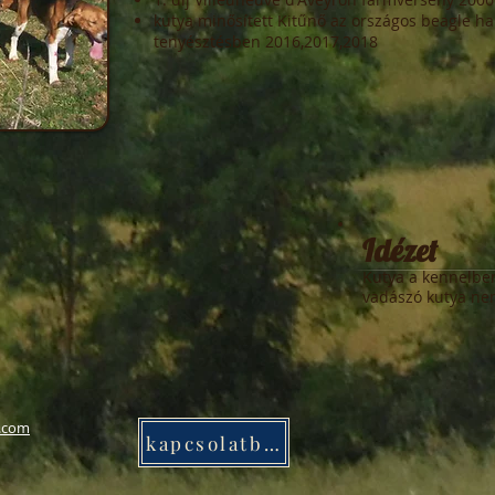
kutya minősített Kitűnő az országos beagle ha
tenyésztésben 2016,2017,2018
Idézet
Kutya a kennelben
vadászó kutya nem
.com
kapcsolatba lépni