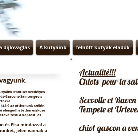
Puy d'Auzon domain
a díjlovaglás
A kutyáink
felnőtt kutyák eladók
Actualité!!!
 vagyunk.
Chiots pour la sa
tyáink iránt szenvedélyes
nds-Gascons-Saintongeois
Scevolle et Raven
rtokra.
ektár) az otthonunk szélén,
Tempete et Urleve
bi elengedhetetlen eszköze
tővé teszi a képzést
és
an és Elsa mindazzal a
chiot gascon a ven
nünket, jelen vannak a