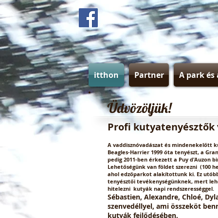
itthon
Partner
A park és 
Üdvözöljük!
Profi kutyatenyésztők
A vaddisznóvadászat és mindenekelőtt ku
Beagles-Harrier 1999 óta tenyészt, a Gra
pedig 2011-ben érkezett a Puy d'Auzon bi
Lehetőségünk van földet szerezni
(100 h
ahol edzőparkot alakítottunk ki. Ez utób
tenyésztői tevékenységünknek, mert lehe
hitelezni
kutyák napi rendszerességgel.
Sébastien, Alexandre, Chloé, Dyl
szenvedéllyel, ami összeköt ben
kutyák fejlődésében.