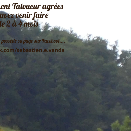
ement Tatoueur agrées
uvez venir faire
 de 2 à 4 mois
possède sa page sur Facebook...
k.com/sebastien.e.vanda