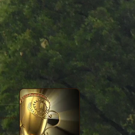
ersenyén
n