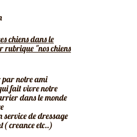
n
ces chiens dans le
r rubrique "nos chiens
r par notre ami
ui fait vivre notre
arrier dans le monde
re
 service de dressage
t( creance etc..)