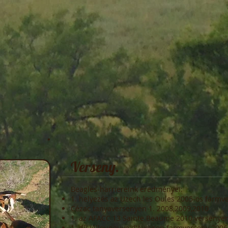
Verseny.
Beagles-harriereink eredményei:
1. helyezés az Uzech les Oules 2005-ös farmv
Cézac tanyaversenyen 1. 2008,2009,2010
1. az AFACC 13 Sainte Beaume 2010 versenye
1. díj Villeuneuve d'Aveyron farmverseny 2006