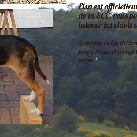
Elsa est officiell
de la SCC, vous po
tatouer les chiots
Le domaine du Puy d'Auzon 
https://www.faceboo
mme